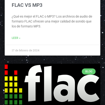
FLAC VS MP3
¿Qué es mejor el FLAC o MP3? Los archivos de audio de
formato FLAC ofrecen una mejor calidad de sonido que
los de formato MP3.
LEER »
17 de febrero de 2024
BLOG